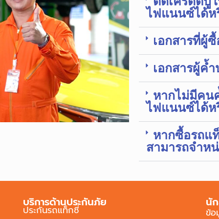
ติดเครดิตบู
ไฟแนนซ์ได้หร
เอกสารที่ผู้ซ
เอกสารผู้ค้ำป
หากไม่มีคนค
ไฟแนนซ์ได้หร
หากซื้อรถแท็
สามารถจำหน่า
บริการด้านประกันภัย
นัก
ประกันรถแท็กซี่
ข้อ