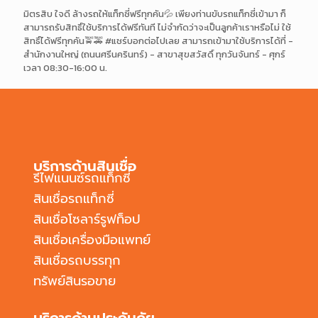
มิตรสิบ ใจดี ล้างรถให้แท็กซี่ฟรีทุกคัน💦 เพียงท่านขับรถแท็กซี่เข้ามา ก็
สามารถรับสิทธิ์ใช้บริการได้ฟรีทันที ไม่จำกัดว่าจะเป็นลูกค้าเราหรือไม่ ใช้
สิทธิ์ได้ฟรีทุกคัน🚖🚕 #แชร์บอกต่อไปเลย สามารถเข้ามาใช้บริการได้ที่ -
สำนักงานใหญ่ (ถนนศรีนครินทร์) - สาขาสุขสวัสดิ์ ทุกวันจันทร์ - ศุกร์
เวลา 08:30-16:00 น.
บริการด้านสินเชื่อ
รีไฟแนนซ์รถแท็กซี่
สินเชื่อรถแท็กซี่
สินเชื่อโซลาร์รูฟท็อป
สินเชื่อเครื่องมือแพทย์
สินเชื่อรถบรรทุก
ทรัพย์สินรอขาย