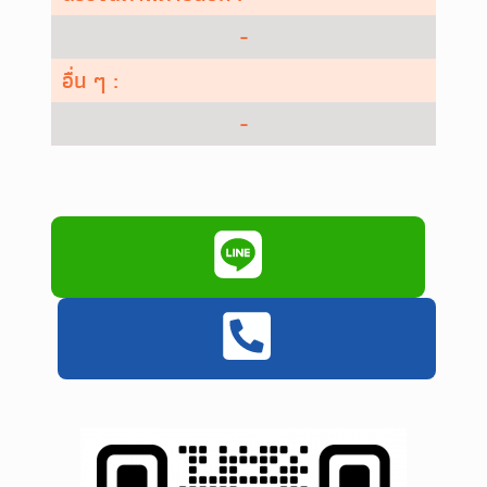
-
อื่น ๆ :
-