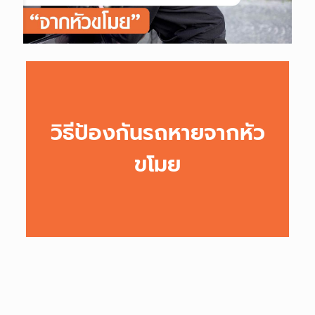
วิธีป้องกันรถหายจากหัว
ขโมย