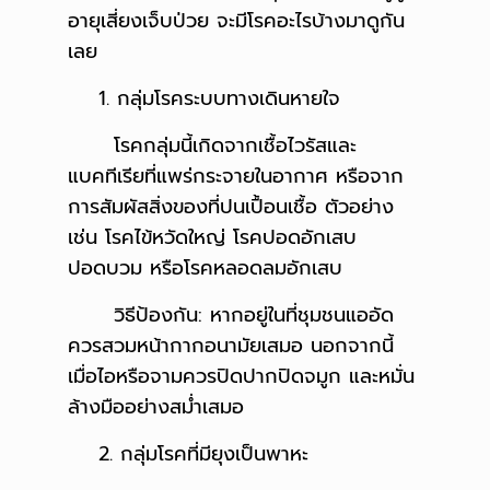
อายุเสี่ยงเจ็บป่วย จะมีโรคอะไรบ้างมาดูกัน
เลย
1. กลุ่มโรคระบบทางเดินหายใจ
โรคกลุ่มนี้เกิดจากเชื้อไวรัสและ
แบคทีเรียที่แพร่กระจายในอากาศ หรือจาก
การสัมผัสสิ่งของที่ปนเปื้อนเชื้อ ตัวอย่าง
เช่น โรคไข้หวัดใหญ่ โรคปอดอักเสบ
ปอดบวม หรือโรคหลอดลมอักเสบ
วิธีป้องกัน: หากอยู่ในที่ชุมชนแออัด
ควรสวมหน้ากากอนามัยเสมอ นอกจากนี้
เมื่อไอหรือจามควรปิดปากปิดจมูก และหมั่น
ล้างมืออย่างสม่ำเสมอ
2. กลุ่มโรคที่มียุงเป็นพาหะ